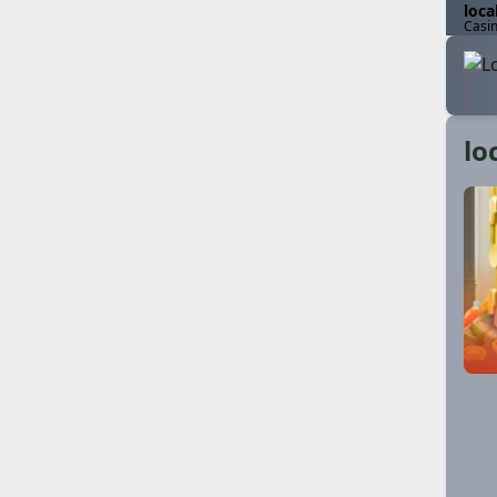
loca
Casin
lo