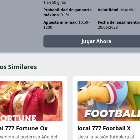
1 en 50 giros
Probabilidad de ganancia
Volatilidad:
Muy Alta
máxima:
0.1%
Apuesta mín-máx:
$0.50 -
Fecha de lanzamiento:
$200
20/06/2023
Jugar Ahora
os Similares
al 777 Fortune Ox
local 777 Football X
venido al poderoso Año del
Lleva la pasión futbolera al