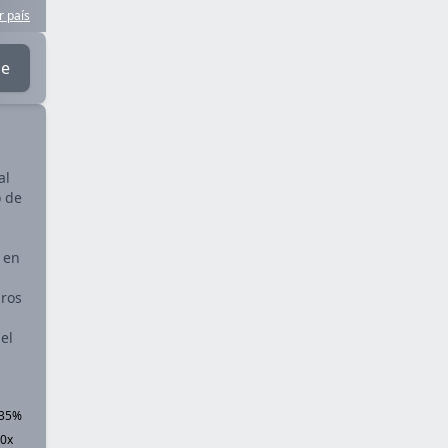
r país
se
al
o de
 en
iros
 el
35%
0x